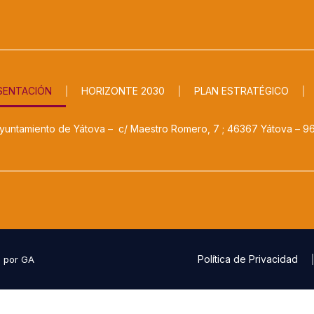
SENTACIÓN
HORIZONTE 2030
PLAN ESTRATÉGICO
untamiento de Yátova – c/ Maestro Romero, 7 ; 46367 Yátova – 96
Política de Privacidad
o por GA