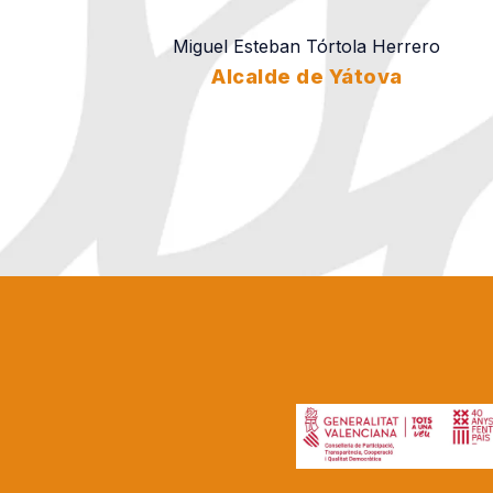
Miguel Esteban Tórtola Herrero
Alcalde de Yátova