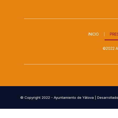
INICIO
PRE
©2022 Ay
© Copyright 2022 - Ayuntamiento de Yátova | Desarrollad