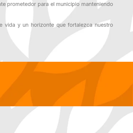
onte prometedor para el municipio manteniendo
e vida y un horizonte que fortalezca nuestro